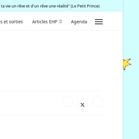
 ta vie un rêve et d'un rêve une réalité" (Le Petit Prince)
s et sorties
Articles EHP
Agenda