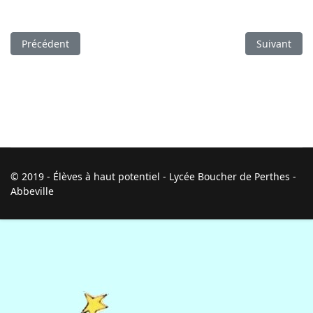
Article précédent : Les dyssynchronies des EHP
Article suiva
Précédent
Suivant
© 2019 - Élèves à haut potentiel - Lycée Boucher de Perthes -
Abbeville